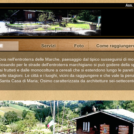
trova nell'entroterra delle Marche, paesaggio dal tipico susseguirsi di m
uriosando per le strade dell'entroterra marchigiano si può godere della s
dai frutteti e dalle monocolture a cereali che si estendono lungo le pareti 
elle stagioni. Le città e i luoghi, vicini da raggiungere e che vale la pen
a Santa Casa di Maria; Osimo caratterizzata da architetture sei-settece