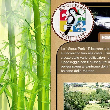
Lo " Scout Park " Filottrano si 
si rincorrono fino alla costa. C
creato dalle varie coltivazioni, 
il paesaggio con il susseguirsi d
pellegrinaggi al santuario dell
balcone delle Marche.