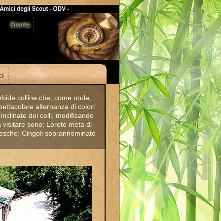
orbide colline che, come onde,
pettacolare alternanza di colori
inclinate dei colli, modificando
a visitare sono; Loreto meta di
ntesche; Cingoli soprannominato